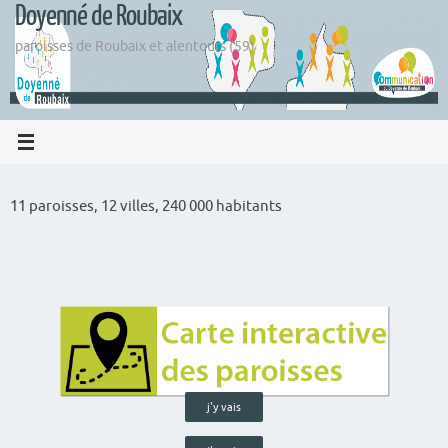
Doyenné de Roubaix
Passer
au
paroisses de Roubaix et alentours (59)
contenu
11 paroisses, 12 villes, 240 000 habitants
j'y vais