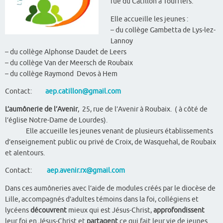
rue du Catillon à Toufflers.
Elle accueille les jeunes :
– du collège Gambetta de Lys-lez-
Lannoy
– du collège Alphonse Daudet de Leers
– du collège Van der Meersch de Roubaix
– du collège Raymond Devos à Hem
Contact:
aep.catillon@gmail.com
L’aumônerie de l’Avenir
, 25, rue de l’Avenir à Roubaix. ( à côté de
l’église Notre-Dame de Lourdes).
Elle accueille les jeunes venant de plusieurs établissements
d’enseignement public ou privé de Croix, de Wasquehal, de Roubaix
et alentours.
Contact:
aep.avenir.rx@gmail.com
Dans ces aumôneries avec l’aide de modules créés par le diocèse de
Lille, accompagnés d’adultes témoins dans la foi, collégiens et
lycéens
découvrent
mieux qui est Jésus-Christ,
approfondissent
leur foi en Jésus-Christ et
partagent
ce qui fait leur vie de jeunes.