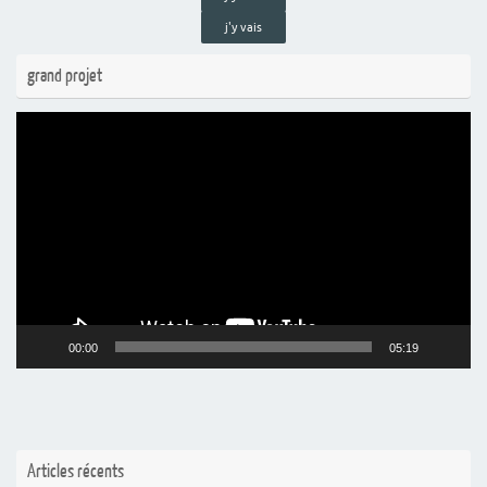
j'y vais
grand projet
Lecteur
vidéo
00:00
05:19
Articles récents