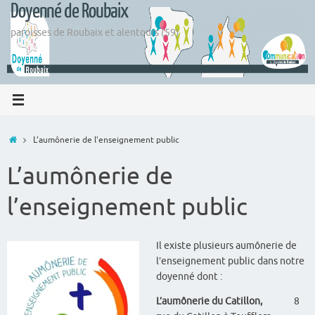
Doyenné de Roubaix
Passer
au
paroisses de Roubaix et alentours (59)
contenu
Accueil
L’aumônerie de l’enseignement public
L’aumônerie de
l’enseignement public
Il existe plusieurs aumônerie de
l’enseignement public dans notre
doyenné dont :
L’aumônerie du Catillon,
8