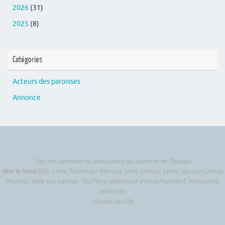
2026
(31)
2025
(8)
Catégories
Acteurs des paroisses
Annonce
Site des paroisses et associations du doyenné de Roubaix
dans le Nord
(59), Croix, Forest-sur-Marque, Hem, Lannoy, Leers, Lys-Lez-Lannoy,
Roubaix, Sailly-Lez-Lannoy, Toufflers, Villeneuve d’Ascq Flers-Sart, Wasquehal,
Wattrelos
diocèse de Lille