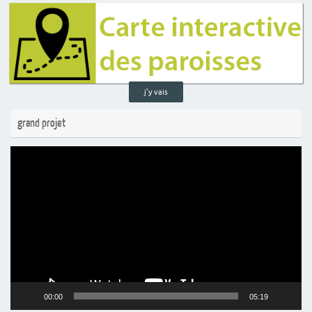
j'y vais
grand projet
Lecteur
vidéo
00:00
05:19