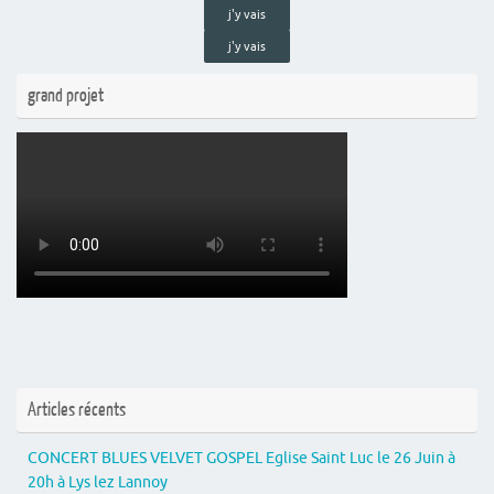
j'y vais
j'y vais
grand projet
Articles récents
CONCERT BLUES VELVET GOSPEL Eglise Saint Luc le 26 Juin à
20h à Lys lez Lannoy