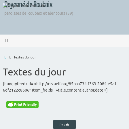
Doyenné de Roubaix
Passer
au
paroisses de Roubaix et alentours (59)
contenu
Accueil
Textes du jour
Textes du jour
[hungryfeed url= »http://rss.aelf.org/85baa734-f363-2084-e5a1-
6df2122c8606″ item_fields= »title,content,author,date »]
j'y vais