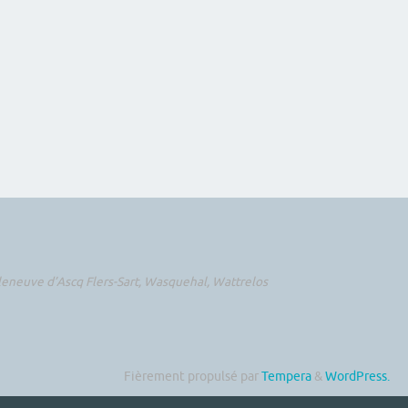
illeneuve d’Ascq Flers-Sart, Wasquehal, Wattrelos
Fièrement propulsé par
Tempera
&
WordPress.