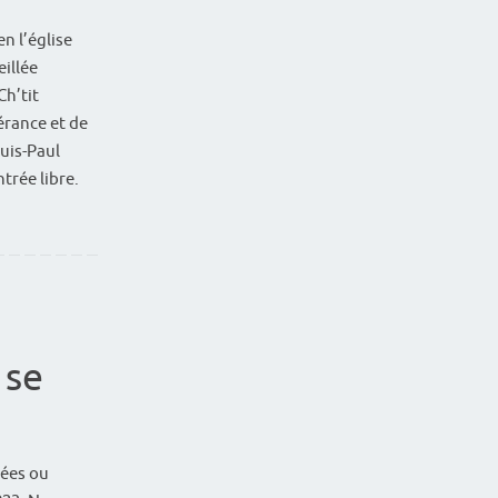
n l’église
eillée
Ch’tit
pérance et de
ouis-Paul
trée libre.
 se
ées ou