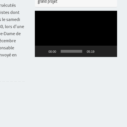
grand projet
rsécutés
j'y vais
istes dont
Lecteur
s le samedi
vidéo
0, lors d’une
tre-Dame de
 décembre
ponsable
00:00
05:19
Envoyé en