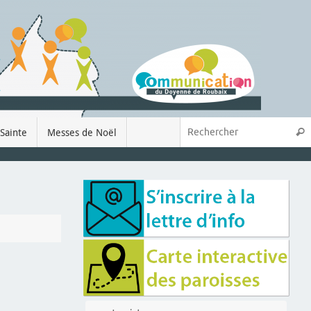
Sainte
Messes de Noël
Rech
é
j'y vais
j'y vais