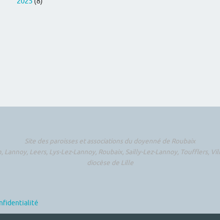
2025
(8)
Site des paroisses et associations du doyenné de Roubaix
, Lannoy, Leers, Lys-Lez-Lannoy, Roubaix, Sailly-Lez-Lannoy, Toufflers, V
diocèse de Lille
nfidentialité