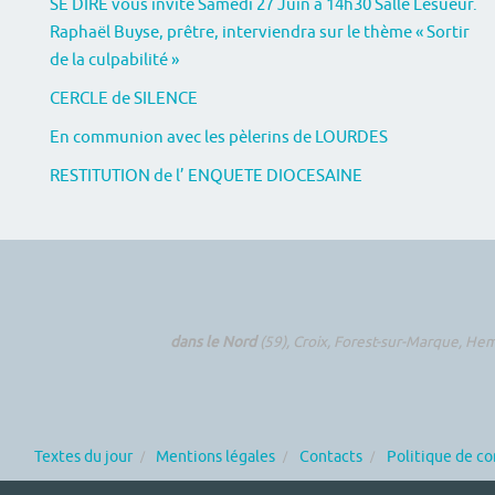
SE DIRE vous invite Samedi 27 Juin à 14h30 Salle Lesueur.
Raphaël Buyse, prêtre, interviendra sur le thème « Sortir
de la culpabilité »
CERCLE de SILENCE
En communion avec les pèlerins de LOURDES
RESTITUTION de l’ ENQUETE DIOCESAINE
dans le Nord
(59), Croix, Forest-sur-Marque, Hem
Textes du jour
Mentions légales
Contacts
Politique de co