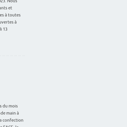
023. Nous
nts et
es à toutes
uvertes à
i 13
s du mois
nde main à
 la confection