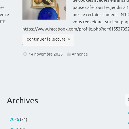
de cookies avec les enfants d
lés.
pause café tous les jeudis à
lence
messe certains samedis. N’hé
RTE
vous renseigner sur leur pa
https://www.facebook.com/profile.php?id=61553735
continuer la lecture
14 novembre 2025
Annonce
Archives
2026
(31)