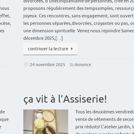
divorcées, d’unecinquantaine de personnes, créé en 2
 nous
proposons régulièrement des tempssimples, ressourça
effet,
joyeux. Ces rencontres, sans engagement, sont ouvert
ocèse,
les personnes séparées,divorcées, croyantes ou pas, o
des
une dimension spirituelle. Venez nous rejoindre Samed
décembre 2025,[…]
continuer la lecture
24 novembre 2025
Annonce
ça vit à l’Assiserie!
 de
Tous les deuxièmes vendredi
haque
vente de vêtements de seco
e
prix réduits! L’atelier jardin,