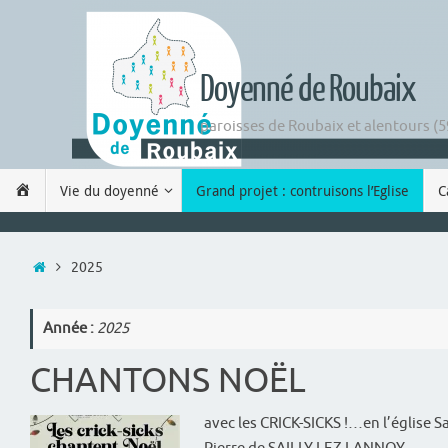
Passer
au
contenu
Doyenné de Roubaix
paroisses de Roubaix et alentours (5
Passer
Accueil
Vie du doyenné
Grand projet : contruisons l’Eglise
C
au
contenu
Accueil
2025
Année :
2025
CHANTONS NOËL
avec les CRICK-SICKS !…en l’église S