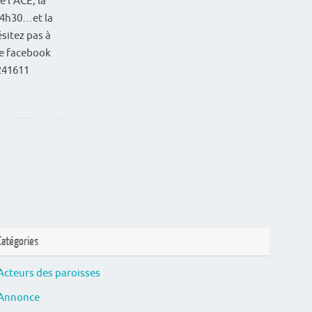
e l’ACE, la
 14h30…et la
sitez pas à
ge facebook
241611
Catégories
Acteurs des paroisses
Annonce