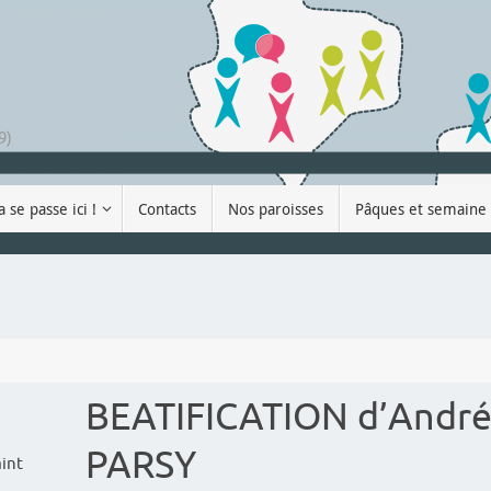
9)
a se passe ici !
Contacts
Nos paroisses
Pâques et semaine 
BEATIFICATION d’Andr
PARSY
aint