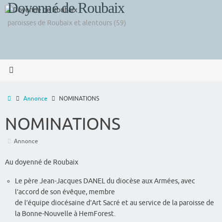
Doyenné de Roubaix
Passer
au
paroisses de Roubaix et alentours (59)
contenu
Accueil
Annonce
NOMINATIONS
NOMINATIONS
Annonce
Au doyenné de Roubaix
Le père Jean-Jacques DANEL du diocèse aux Armées, avec
l’accord de son évêque, membre
de l’équipe diocésaine d’Art Sacré et au service de la paroisse de
la Bonne-Nouvelle à HemForest.