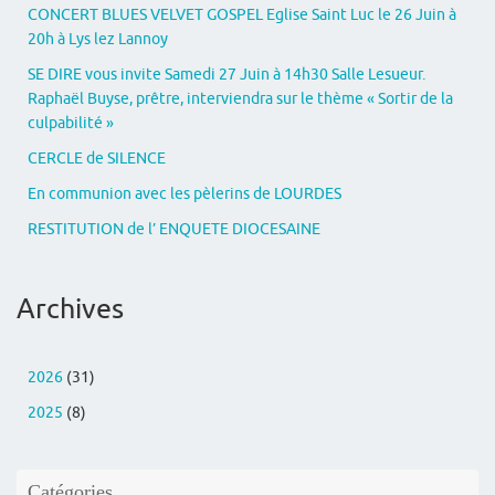
)
l
CONCERT BLUES VELVET GOSPEL Eglise Saint Luc le 26 Juin à
e
f
20h à Lys lez Lannoy
e
n
ê
SE DIRE vous invite Samedi 27 Juin à 14h30 Salle Lesueur.
t
Raphaël Buyse, prêtre, interviendra sur le thème « Sortir de la
r
e
culpabilité »
)
CERCLE de SILENCE
En communion avec les pèlerins de LOURDES
RESTITUTION de l’ ENQUETE DIOCESAINE
Archives
2026
(31)
2025
(8)
Catégories