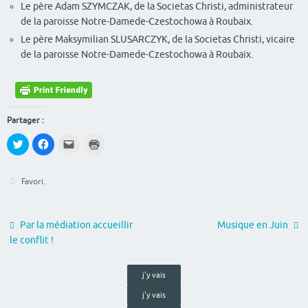
Le père Adam SZYMCZAK, de la Societas Christi, administrateur
de la paroisse Notre-Damede-Czestochowa à Roubaix.
Le père Maksymilian SLUSARCZYK, de la Societas Christi, vicaire
de la paroisse Notre-Damede-Czestochowa à Roubaix.
Partager :
C
C
C
C
l
l
l
l
i
i
i
i
q
q
q
q
u
u
u
u
Favori
.
e
e
e
e
z
z
r
r
p
p
p
p
o
o
o
o
u
u
u
u
r
r
r
r
Par la médiation accueillir
Musique en Juin
p
p
e
i
le conflit !
a
a
n
m
r
r
v
p
t
t
o
r
a
a
y
i
g
g
e
m
j'y vais
e
e
r
e
r
r
u
r
j'y vais
s
s
n
(
u
u
l
o